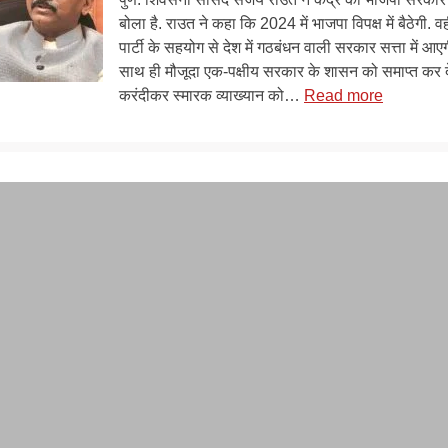
ने
पेट्रोल-
बोला है. राउत ने कहा कि 2024 में भाजपा विपक्ष में बैठेगी. वह
कहा
डीजल
पार्टी के सहयोग से देश में गठबंधन वाली सरकार सत्ता में आए
हमें
की
साथ ही मौजूदा एक-पक्षीय सरकार के शासन को समाप्त कर द
एक
कीमत
:
करंदीकर स्मारक व्याख्यान को…
Read more
संदेश
50
2024
मिला
रुपये
के
है.
से
लोकसभा
दूसरे
काम
चुनाव
राज्यों
चाहिए
को
में
तो
लेकर
भी
बीजेपी
संजय
बीजेपी
को
राउत
को
पूरी
की
एकजुट
तरह
भविष्यवाणी
हो
हराएं
में
कर
कांग्रेस
हराया
सरकार
जायेगा
बनाएगी