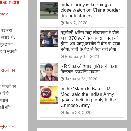
ावर
:
ead more
Indian army is keeping a
ी
महाराष्ट्र
close watch on China border
ाष्ट्र
through planes
ेस्ट
में
July 7, 2020
राजनीति
भूकंप,
वे पर बस
गृहमंत्री अमित शाह लोकसभा में बोले
NCP
 सवार थे.
धारा 370 हटने के फायदा जनता को
होगा, अब जम्मू-कश्मीर में वोट से राजा
को
बुलढाणा
बनेगा, रानी के पेट से पैदा नहीं होगा
टुकड़े
र ने मृतकों
February 13, 2021
कर
के
KRK को ओशिवारा पुलिस ने किया
य राउत का
गिरप्तार, फायरिंग मामला
डिप्टी
January 24, 2026
सीएम
पद
 भक्तों पर
In the ‘Mann ki Baat’ PM
की
शिंदे
Modi said the Indian Army
gave a befitting reply to the
शपथ
भगवान
Chinese Army
ली
लुओं की
June 28, 2020
अजित
पवार
्रमुख शरद