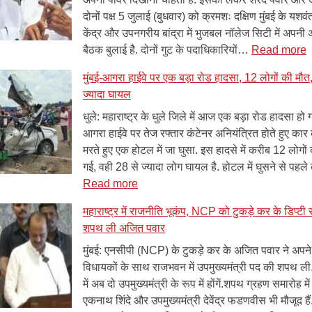
के
से
दोनों पक्ष 5 जुलाई (बुधवार) को क्रमशः दक्षिण मुंबई के यशवं
बाद
मुंबई
केंद्र और उपनगरीय बांद्रा में भुजबल नॉलेज सिटी में अप
शक्ति
पहुंचे
:
बैठक बुलाई है. दोनों गुट के पदाधिकारियों…
Read more
प्रदर्शन
सीएम,
मुंबई-आगरा हाईवे पर एक बड़ा रोड हादसा, 12 लोगों की मौत
में
खतरे
क
ज्यादा घायल
चाचा-
में
क
भतीजा
कुर्सी
ज
धुले: महाराष्ट्र के धुले जिले में आज एक बड़ा रोड हादसा हो ग
आमने-
प
आगरा हाईवे पर तेज रफ्तार कंटेनर अनियंत्रित होते हुए का
सामने,
5
मरते हुए एक होटल में जा घुसा. इस हादसे में करीब 12 लोगों
अजित
ज
गई, वही 28 से ज्यादा लोग घायल है. होटल में घुसने से पहल
:
पवार
क
Read more
मुंबई-
का
च
महाराष्ट्र में राजनीति भूकंप, NCP को टुकड़े कर के डिप्टी
आगरा
पलड़ा
भ
शपथ ली अजित पवार
हाईवे
भारी
ने
पर
ब
मुंबई: एनसीपी (NCP) के टुकड़े कर के अजित पवार ने अपन
एक
अ
विधायकों के साथ राजभवन में उपमुख्यमंत्री पद की शपथ ली. 
बड़ा
में अब दो उपमुख्यमंत्री के रूप में होंगें.शपथ ग्रहण समारोह में 
रोड
ब
एकनाथ शिंदे और उपमुख्यमंत्री देवेंद्र फडणवीस भी मौजूद है