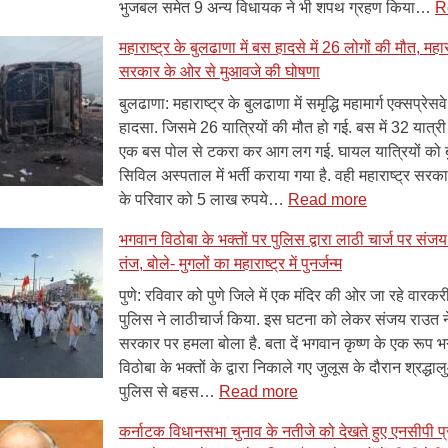
हादसा,
प
भुजबल समेत 9 अन्य विधायक ने भी शपथ ग्रहण किया…
R
12
क
महाराष्ट्र के बुलढाणा में बस हादसे में 26 लोगों की मौत, महार
लोगों
ट
सरकार के ओर से मुआवजे की घोषणा
की
मौत,
बुलढाणा: महाराष्ट्र के बुलढाणा में समृद्धि महामार्ग एक्सप्रेस
28
हादसा. जिसमे 26 यात्रियों की मौत हो गई. बस में 32 यात्री
से
एक बस पोल से टकरा कर आग लग गई. घायल यात्रियों को 
ज्यादा
सिविल अस्पताल में भर्ती कराया गया है. वही महाराष्ट्र सरका
घायल
:
के परिवार को 5 लाख रुपये…
Read more
महाराष्ट्र
भगवान विठोबा के भक्तों पर पुलिस द्वारा लाठी चार्ज पर संज
के
तंज, बोले- मुगलों का महाराष्ट्र में पुनर्जन्म
बुलढाणा
में
पुणे: रविवार को पुणे जिले में एक मंदिर की ओर जा रहे वारकरी
बस
पुलिस ने लाठीचार्ज किया. इस घटना को लेकर संजय राउत ने 
हादसे
सरकार पर हमला बोला है. बता दें भगवान कृष्ण के एक रूप 
में
विठोबा के भक्तों के द्वारा निकाले गए जुलूस के दौरान श्रद्धा
:
26
पुलिस से बहस…
Read more
भगवान
लोगों
कर्नाटक विधानसभा चुनाव के नतीजे को देखते हुए एनसीपी प
विठोबा
की