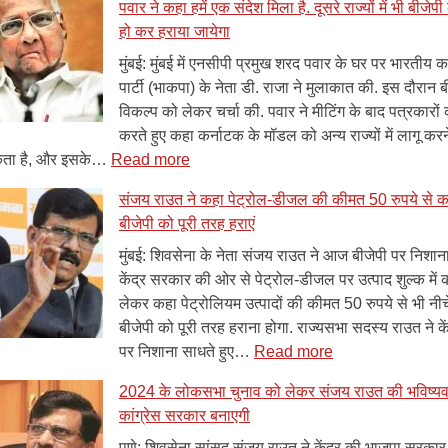
पवार ने कहा हमें एक संदेश मिला है. दूसरे राज्यों में भी बीजे
के
मौत,
हो कर हराया जायेगा
भक्तों
महाराष्ट्र
पर
सरकार
मुंबई: मुंबई में एनसीपी प्रमुख शरद पवार के घर पर भारतीय कम
पुलिस
के
पार्टी (भाकपा) के नेता डी. राजा ने मुलाकात की. इस दौरान 
द्वारा
ओर
विकल्प को लेकर चर्चा की. पवार ने मीटिंग के बाद पत्रकारों
लाठी
से
करते हुए कहा कर्नाटक के मॉडल को अन्य राज्यों में लागू कर
:
चार्ज
मुआवजे
ता है, और इसके…
Read more
कर्नाटक
पर
की
संजय राउत ने कहा पेट्रोल-डीजल की कीमत 50 रुपये से क
विधानसभा
संजय
घोषणा
बीजेपी को पूरी तरह हराएं
चुनाव
राउत
के
का
मुंबई: शिवसेना के नेता संजय राउत ने आज बीजेपी पर निशाना
नतीजे
तंज,
केंद्र सरकार की ओर से पेट्रोल-डीजल पर उत्पाद शुल्क में
को
बोले-
लेकर कहा पेट्रोलियम उत्पादों की कीमत 50 रुपये से भी नीच
देखते
मुगलों
बीजेपी को पूरी तरह हराना होगा. राज्यसभा सदस्य राउत ने क
हुए
का
:
पर निशाना साधते हुए…
Read more
एनसीपी
महाराष्ट्र
संजय
2024 के लोकसभा चुनाव को लेकर संजय राउत की भविष्यवाण
प्रमुख
में
राउत
कांग्रेस सरकार बनाएगी
शरद
पुनर्जन्म
ने
पवार
कहा
पुणे: शिवसेना सांसद संजय राउत ने केंद्र की भाजपा सरका