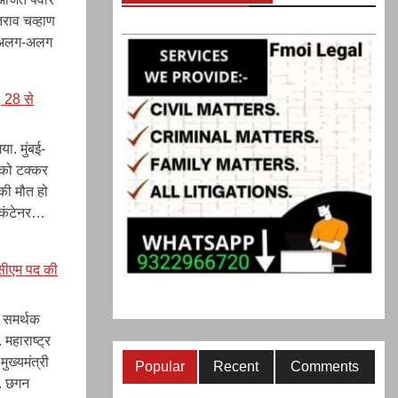
तराव चव्हाण
नी अलग-अलग
NCP
, 28 से
िसकी?
िसमें
्यादा
या. मुंबई-
ावर,
र को टक्कर
 की मौत हो
ुलाई
े कंटेनर…
ो
ाचा-
 सीएम पद की
तीजे
ुलाई
े समर्थक
लग-
महाराष्ट्र
अलग
मुख्यमंत्री
Popular
Recent
Comments
ैठक,
ं. छगन