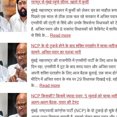
ए बेल, अनशन जारी
नागपुर से मुंबई पहुंचे सीएम, खतरे में कुर्सी
 बॉन्ड
मुंबई: महाराष्ट्र सरकार में कुर्सी को लेकर डर का माहौल बना
पिछले एक साल से ठीक ठाक चल रहे सरकार में अजित पवा
एनसीपी की एंट्री से शिंदे और उनके शिवसेना विधायकों को ट
है. अजित पवार और 8 राकांपा विधायकों को कैबिनेट में शाम
:
से शिंदे के…
Read more
अजित
NCP के दो टुकड़े होने के बाद शक्ति प्रदर्शन में चाचा-भती
पवार
सामने, अजित पवार का पलड़ा भारी
की
एंट्री
मुंबई: महाराष्ट्र की राजनीति में एनसीपी पार्टी के लिए आज 
से
दिन रहा. एनसीपी में टूट के बाद शरद पवार और अजित पवार गु
शिंदे
अपनी शक्ति प्रदर्शन के लिए आज बैठक बुलाई. एक साथ हो
को
मीटिंग में अजित पवार के मंच पर 29 विधायक दिखाई पड़े. व
:
टेंशन,
के…
Read more
NCP
राष्ट्रपति
NCP किसकी? किसमें ज्यादा पावर, 5 जुलाई को चाचा-भतीज
के
का
अलग-अलग बैठक, पावर की टेस्ट
दो
स्वागत
टुकड़े
छोड़
मुंबई: राष्ट्रवादी कांग्रेस पार्टी (NCP) के दो टुकड़े हो चुके है
होने
नागपुर
अपना पावर दिखाना चाहती है. इसको लेकर शरद पवार और