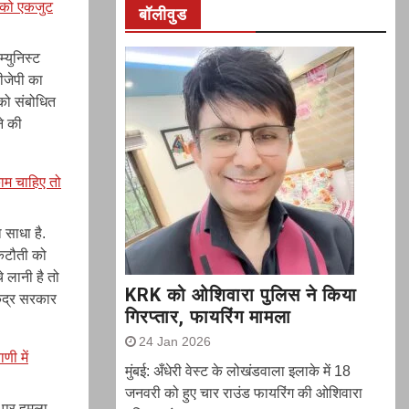
पी को एकजुट
बॉलीवुड
्युनिस्ट
बीजेपी का
 को संबोधित
ने की
ाम चाहिए तो
 साधा है.
 कटौती को
े लानी है तो
KRK को ओशिवारा पुलिस ने किया
ेंद्र सरकार
गिरप्तार, फायरिंग मामला
24 Jan 2026
ी में
मुंबई: अँधेरी वेस्ट के लोखंडवाला इलाके में 18
जनवरी को हुए चार राउंड फायरिंग की ओशिवारा
र पर हमला