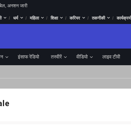
 बॉन्ड
 रहा चुनावी मैदान
ी
धर्म
महिला
शिक्षा
करियर
तकनीकी
कार्यक्रमो
ड़ा में 1 करोड़ 90
प्तार
िला की लाश
 बुलडोजर सुप्रीम
जन
इंसाफ रेडियो
तस्वीरें
वीडियो
लाइव टीवी
र्लेना बनेगी,
 फैसला
ल में RCB ने
य यात्रा शिवाजी
ो मोदी के लिए
le
 लाख का लगा चूना
या गिरप्तार,