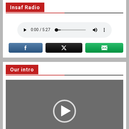
Insaf Radio
Our intro
Video
Player