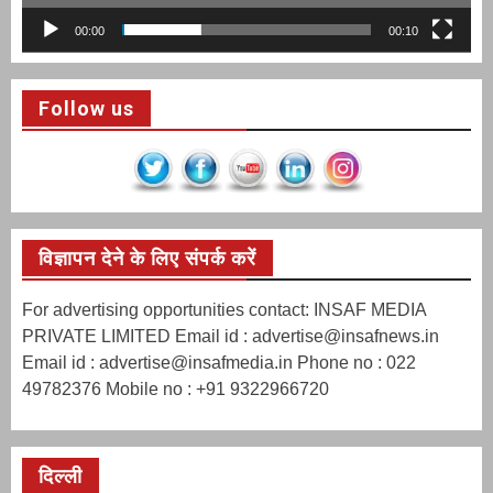
00:00
00:10
Follow us
विज्ञापन देने के लिए संपर्क करें
For advertising opportunities contact: INSAF MEDIA
PRIVATE LIMITED Email id : advertise@insafnews.in
Email id : advertise@insafmedia.in Phone no : 022
49782376 Mobile no : +91 9322966720
दिल्ली