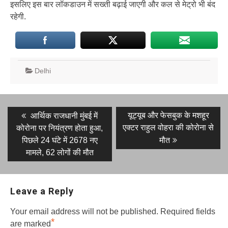
इसलिए इस बार लॉकडाउन में सख्ती बढ़ाई जाएगी और कल से मेट्रो भी बंद
रहेगी.
Delhi
Post
Previous
Next
यूट्यूब और फेसबुक के मशहूर
आर्थिक राजधानी मुंबई में
post:
post:
navigation
एक्टर राहुल वोहरा की कोरोना से
कोरोना पर नियंत्रण होता हुआ,
पिछले 24 घंटे में 2678 नए
मौत
मामले, 62 लोगों की मौत
Leave a Reply
Your email address will not be published.
Required fields
*
are marked