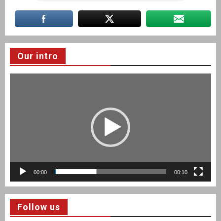
Our intro
Video
Player
00:00
00:10
Follow us