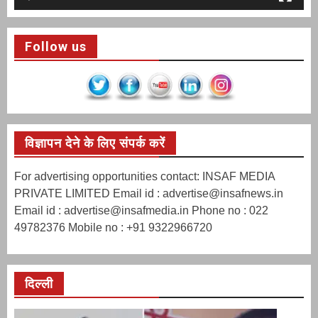
Follow us
विज्ञापन देने के लिए संपर्क करें
For advertising opportunities contact: INSAF MEDIA
PRIVATE LIMITED Email id : advertise@insafnews.in
Email id : advertise@insafmedia.in Phone no : 022
49782376 Mobile no : +91 9322966720
दिल्ली