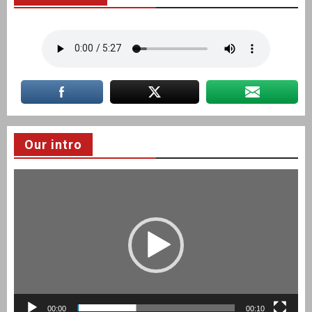
Our intro
Video
Player
00:00
00:10