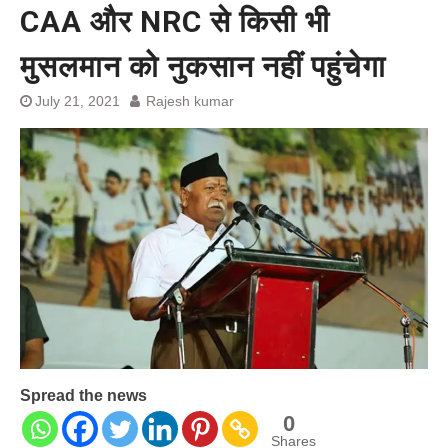
CAA और NRC से किसी भी
बेल बॉन्ड
सीएम आतिशी के दोस्त दोस्त न रहा
चुनावी मैदान में उतरा खिलाफ
मुसलमान को नुकसान नहीं पहुंचेगा
July 21, 2021
Rajesh kumar
Spread the news
0
Shares