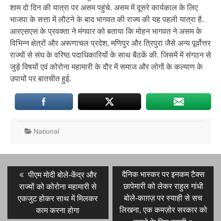
शाम दो दिन की यात्रा पर असम पहुंचे. असम में दूसरे कार्यकाल के लिए
भाजपा के सत्ता में लौटने के बाद भागवत की राज्य की यह पहली यात्रा है.
आरएसएस के प्रवक्ता ने मंगवार को बताया कि मोहन भागवत ने असम के
विभिन्न क्षेत्रों और अरूणाचल प्रदेश, मणिपुर और त्रिपुरा जैसे अन्य पूर्वोत्तर
राज्यों से संघ के वरिष्ठ पदाधिकारियों के साथ बैठकें की. जिसमें में संगठन से
जुड़े विषयों एवं कोरोना महामारी के दौर में समाज और लोगों के कल्याण के
उपायों पर बातचीत हुई.
National
Post
Previous
Next
दैनिक भास्कर पर इनकम टैक्स
पीएम मोदी बोले-केंद्र और
post:
post:
navigation
छापेमारी को लेकर राहुल गांधी
राज्यों को कोरोना महामारी से
बोले-काग़ज़ पर स्याही से सच
एकजुट होकर साथ में मिलकर
लिखना, एक कमज़ोर सरकार को
काम करना होगा