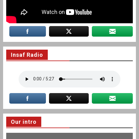
Insaf Radio
Our intro
Video