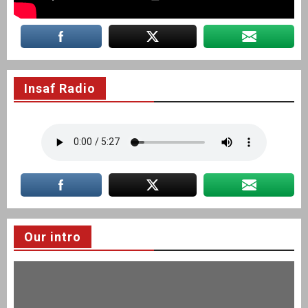
Insaf Radio
Our intro
Video
Player