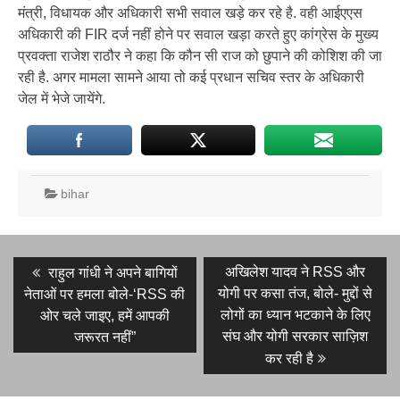
मंत्री, विधायक और अधिकारी सभी सवाल खड़े कर रहे है. वही आईएएस
अधिकारी की FIR दर्ज नहीं होने पर सवाल खड़ा करते हुए कांग्रेस के मुख्य
प्रवक्ता राजेश राठौर ने कहा कि कौन सी राज को छुपाने की कोशिश की जा
रही है. अगर मामला सामने आया तो कई प्रधान सचिव स्तर के अधिकारी
जेल में भेजे जायेंगे.
bihar
Post
Previous
Next
अखिलेश यादव ने RSS और
राहुल गांधी ने अपने बागियों
post:
post:
navigation
योगी पर कसा तंज, बोले- मुद्दों से
नेताओं पर हमला बोले-‘RSS की
लोगों का ध्यान भटकाने के लिए
ओर चले जाइए, हमें आपकी
संघ और योगी सरकार साज़िश
जरूरत नहीं”
कर रही है