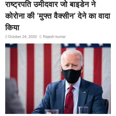
राष्ट्रपति उमीदवार जो बाइडेन ने
प्रशांत किशोर को नहीं चाहिए बेल,
अनशन जारी रहेगा जेल में भी, नहीं भरेंगे
कोरोना की ‘मुफ्त वैक्सीन’ देने का वादा
बेल बॉन्ड
किया
October 24, 2020
Rajesh kumar