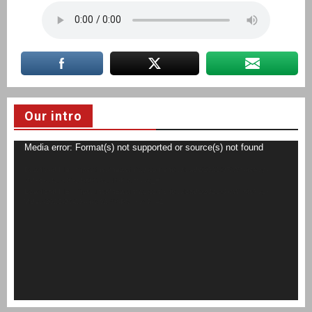
Our intro
Video
Media error: Format(s) not supported or source(s) not found
Player
Download File: https://insafnews.in/wp-content/uploads/2020/07/WhatsApp-
Video-2020-06-20-at-6.52.48-PM.mp4?_=1
Download File: https://insafnews.in/wp-content/uploads/2020/07/WhatsApp-
Video-2020-06-20-at-6.52.48-PM.mp4?_=1