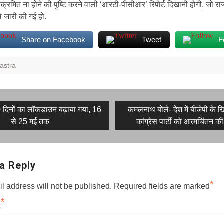
संक्रमित ना होने की पुष्टि करने वाली ‘आरटी-पीसीआर’ रिपोर्ट दिखानी होगी, जो राज्
े जारी की गई हो.
Share on Facebook
Tweet
F
astra
Next
10 दिनों का लॉकडाउन बढ़ाया गया, 16
कमलनाथ बोले- देश में बीजेपी के
post:
से 25 मई तक
कांग्रेस पार्टी को आत्मचिंतन क
on
a Reply
*
l address will not be published.
Required fields are marked
*
t