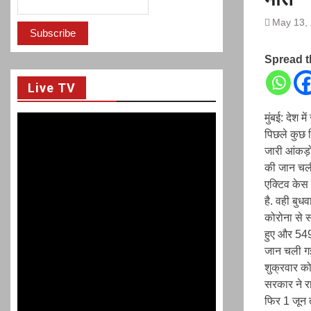
शक्ति बताया
सस्ते सोने के नाम पर ठगी, 5
May 13,
Spread 
Live TV
मुंबई: देश म
पिछले कुछ द
जारी आंकड़ो
की जान चली 
एक्टिव केस
है. वही बु
कोरोना से 
हुए और 549
जान चली गई
शुक्रवार क
सरकार ने र
फिर 1 जून त