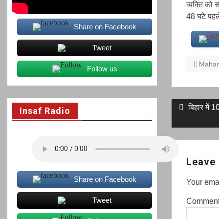
व्यक्ति को 
48 घंटे पहल
Share on Facebook
Tweet
Mahar
Follow us
Post
Previous
बिहार में 
Insaf Radio
post:
navigati
Leave 
Share on Facebook
Your emai
Tweet
Commen