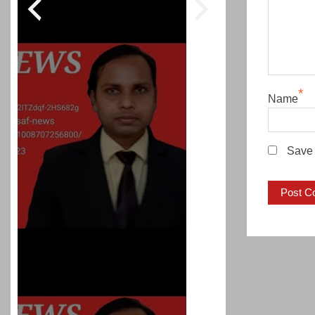
*
Name
Save 