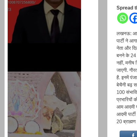
Spread 
लखनऊ: आम आ
पार्टी ने आ
नेता और दिल
बनने के 24
नहीं, मनीष स
जाएगी. गौरत
है. इनमें पं
बेचैनी बढ़ 
100 संभावित
प्रभारियों 
आम आदमी पार
आदमी पार्टी
20 ब्राह्मण