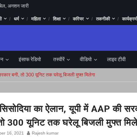
 रहा चुनावी मैदान
ी
धर्म
महिला
शिक्षा
करियर
तकनीकी
कार्यक्रमो
ड़ा में 1 करोड़ 90
प्तार
िला की लाश
 बुलडोजर सुप्रीम
जन
इंसाफ रेडियो
तस्वीरें
वीडियो
लाइव टीवी
र्लेना बनेगी,
 फैसला
रकार बनी, तो 300 यूनिट तक घरेलू बिजली मुफ्त मिलेगा
ल में RCB ने
य यात्रा शिवाजी
ो मोदी के लिए
सिसोदिया का ऐलान, यूपी में AAP की सर
 लाख का लगा चूना
तो 300 यूनिट तक घरेलू बिजली मुफ्त मिल
या गिरप्तार,
er 16, 2021
Rajesh kumar