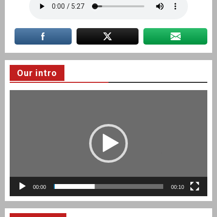
Our intro
Video
Player
00:00
00:10