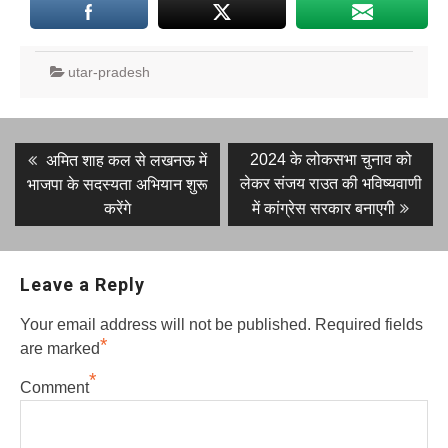
utar-pradesh
Post
Previous
Next
2024 के लोकसभा चुनाव को
अमित शाह कल से लखनऊ में
post:
post:
navigation
लेकर संजय राउत की भविष्यवाणी
भाजपा के सदस्यता अभियान शुरू
करेंगे
में कांग्रेस सरकार बनाएगी
Leave a Reply
Your email address will not be published.
Required fields
*
are marked
*
Comment