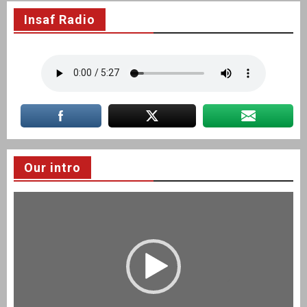
Insaf Radio
Our intro
Video
Player