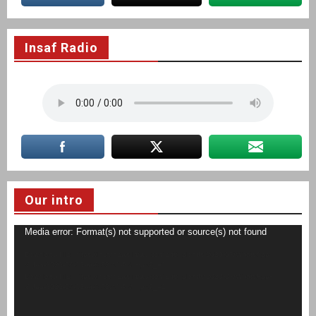
Insaf Radio
Our intro
Video
Media error: Format(s) not supported or source(s) not found
Player
Download File: https://insafnews.in/wp-content/uploads/2020/07/WhatsApp-
Video-2020-06-20-at-6.52.48-PM.mp4?_=1
Download File: https://insafnews.in/wp-content/uploads/2020/07/WhatsApp-
Video-2020-06-20-at-6.52.48-PM.mp4?_=1