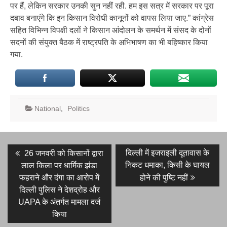
पर हैं, लेकिन सरकार उनकी सुन नहीं रही. हम इस सत्र में सरकार पर पूरा
दबाव बनाएंगे कि इन किसान विरोधी कानूनों को वापस लिया जाए.” कांग्रेस
सहित विभिन्न विपक्षी दलों ने किसान आंदोलन के समर्थन में संसद के दोनों
सदनों की संयुक्त बैठक में राष्ट्रपति के अभिभाषण का भी बहिष्कार किया
गया.
National
,
Politics
Post
Previous
Next
दिल्ली में इजराइली दूतावास के
26 जनवरी को किसानों द्वारा
post:
post:
navigation
निकट धमाका, किसी के घायल
लाल किला पर धार्मिक झंडा
फहराने और दंगा का आरोप में
होने की पुष्टि नहीं
दिल्ली पुलिस ने देशद्रोह और
UAPA के अंतर्गत मामला दर्ज
किया