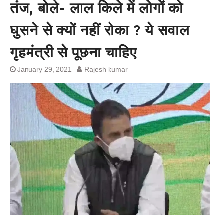
तंज, बोले- लाल किले में लोगों को
प्रशांत किशोर को नहीं चाहिए बेल,
अनशन जारी रहेगा जेल में भी, नहीं भरेंगे
घुसने से क्यों नहीं रोका ? ये सवाल
बेल बॉन्ड
गृहमंत्री से पूछना चाहिए
January 29, 2021
Rajesh kumar