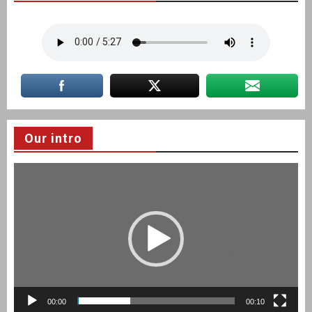
Our intro
Video
Player
00:00
00:10