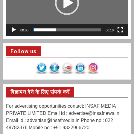
00:00
00:10
Follow us
विज्ञापन देने के लिए संपर्क करें
For advertising opportunities contact: INSAF MEDIA
PRIVATE LIMITED Email id : advertise@insafnews.in
Email id : advertise@insafmedia.in Phone no : 022
49782376 Mobile no : +91 9322966720