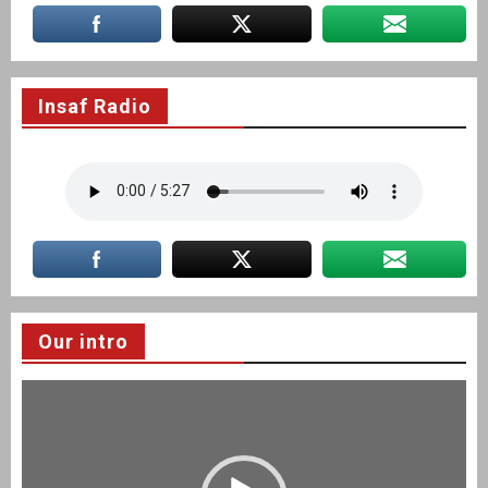
Insaf Radio
Our intro
Video
Player