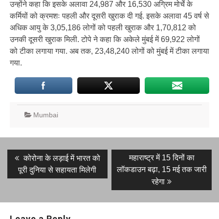
उन्होंने कहा कि इसके अलावा 24,987 और 16,530 अग्रिम मोर्चे के
कर्मियों को क्रमशः पहली और दूसरी खुराक दी गई. इसके अलावा 45 वर्ष से
अधिक आयु के 3,05,186 लोगों को पहली खुराक और 1,70,812 को
उनकी दूसरी खुराक मिली. टोपे ने कहा कि अकेले मुंबई में 69,922 लोगों
को टीका लगाया गया. अब तक, 23,48,240 लोगों को मुंबई में टीका लगाया
गया.
Mumbai
Post
Previous
Next
महाराष्ट्र में 15 दिनों का
कोरोना के लड़ाई में भारत को
post:
post:
navigation
लॉकडाउन बढ़ा, 15 मई तक जारी
पूरी दुनिया से सहायता मिलेगी
रहेगा
Leave a Reply