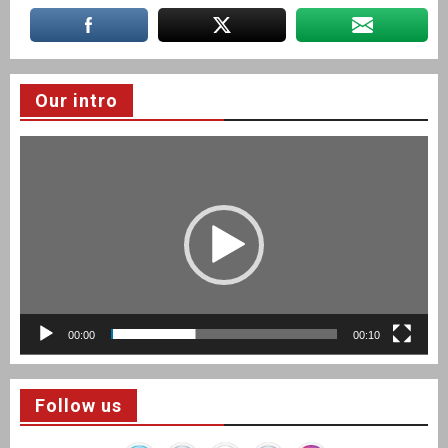
Our intro
Video
Player
00:00
00:10
Follow us