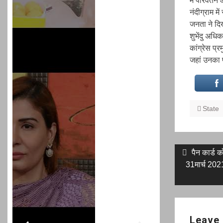
में परिवर्तन
नंदीग्राम मे
जनता ने दिख
शुभेंदु अधिक
कांग्रेस प्
जहां उनका प्
State
Post
Previous
पैन कार्ड 
post:
31मार्च 202
navigati
Leave 