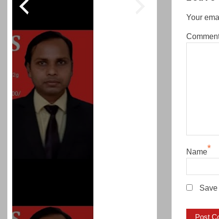
Your emai
Commen
*
Name
Save 