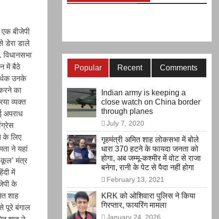
ज एक बीजेपी
े डेरा डाले
है. विधानसभा
में बैठे
Popular
Recent
Comments
मर्थक उनके
 करने का
Indian army is keeping a
िया व्यक्त
close watch on China border
through planes
ोई अपराध
July 7, 2020
ंग्रेस
े के लिए
गृहमंत्री अमित शाह लोकसभा में बोले
ता ने यहां
धारा 370 हटने के फायदा जनता को
होगा, अब जम्मू-कश्मीर में वोट से राजा
-कूल’ मंत्र
बनेगा, रानी के पेट से पैदा नहीं होगा
दी में
February 13, 2021
जेपी के
मित शाह
KRK को ओशिवारा पुलिस ने किया
गिरप्तार, फायरिंग मामला
े पूरे बंगाल
January 24, 2026