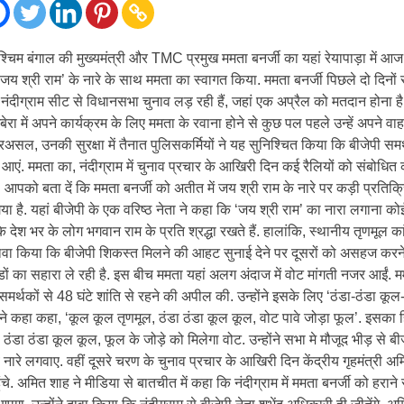
पश्चिम बंगाल की मुख्यमंत्री और TMC प्रमुख ममता बनर्जी का यहां रेयापाड़ा में आ
 ‘जय श्री राम’ के नारे के साथ ममता का स्वागत किया. ममता बनर्जी पिछले दो दिनों स
ता नंदीग्राम सीट से विधानसभा चुनाव लड़ रही हैं, जहां एक अप्रैल को मतदान होना 
ांगबेरा में अपने कार्यक्रम के लिए ममता के रवाना होने से कुछ पल पहले उन्हें अपने वाहन 
रअसल, उनकी सुरक्षा में तैनात पुलिसकर्मियों ने यह सुनिश्चित किया कि बीजेपी स
नहीं आएं. ममता का, नंदीग्राम में चुनाव प्रचार के आखिरी दिन कई रैलियों को संबोधित
ै. आपको बता दें कि ममता बनर्जी को अतीत में जय श्री राम के नारे पर कड़ी प्रतिक्र
या है. यहां बीजेपी के एक वरिष्ठ नेता ने कहा कि ‘जय श्री राम’ का नारा लगाना क
ंकि देश भर के लोग भगवान राम के प्रति श्रद्धा रखते हैं. हालांकि, स्थानीय तृणमूल का
 दावा किया कि बीजेपी शिकस्त मिलने की आहट सुनाई देने पर दूसरों को असहज करन
ों का सहारा ले रही है. इस बीच ममता यहां अलग अंदाज में वोट मांगती नजर आईं. मम
ं समर्थकों से 48 घंटे शांति से रहने की अपील की. उन्होंने इसके लिए ‘ठंडा-ठंडा कूल
ने कहा कहा, ‘कूल कूल तृणमूल, ठंडा ठंडा कूल कूल, वोट पावे जोड़ा फूल’. इसका हिं
ंडा ठंडा कूल कूल, फूल के जोड़े को मिलेगा वोट. उन्होंने सभा मे मौजूद भीड़ से बी
ारे लगवाए. वहीं दूसरे चरण के चुनाव प्रचार के आखिरी दिन केंद्रीय गृहमंत्री अ
ुंचे. अमित शाह ने मीडिया से बातचीत में कहा कि नंदीग्राम में ममता बनर्जी को हराने स