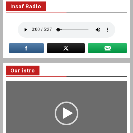
Insaf Radio
Our intro
Video
Player