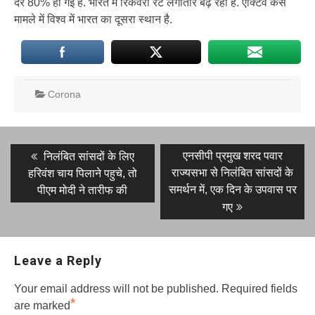
दर 80% हो गई है. भारत में रिकवरी रेट लगातार बढ़ रहा है. एक्टिव केस
मामले में विश्व में भारत का दूसरा स्थान है.
Corona
Post
Previous
Next
एनसीपी प्रमुख शरद पवार
निलंबित सांसदों के लिए
post:
post:
navigation
राज्यसभा से निलंबित सांसदों के
हरिवंश चाय पिलाने पहुचे, तो
समर्थन में, एक दिन के उपवास पर
पीएम मोदी ने तारीफ की
गए
Leave a Reply
Your email address will not be published.
Required fields
*
are marked