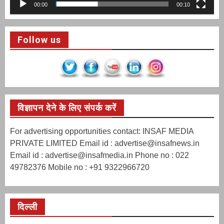
00:00
00:10
Follow us
विज्ञापन देने के लिए संपर्क करें
For advertising opportunities contact: INSAF MEDIA
PRIVATE LIMITED Email id : advertise@insafnews.in
Email id : advertise@insafmedia.in Phone no : 022
49782376 Mobile no : +91 9322966720
दिल्ली