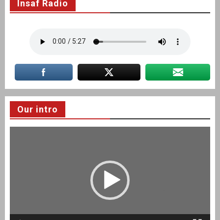
Insaf Radio
Our intro
Video
Player