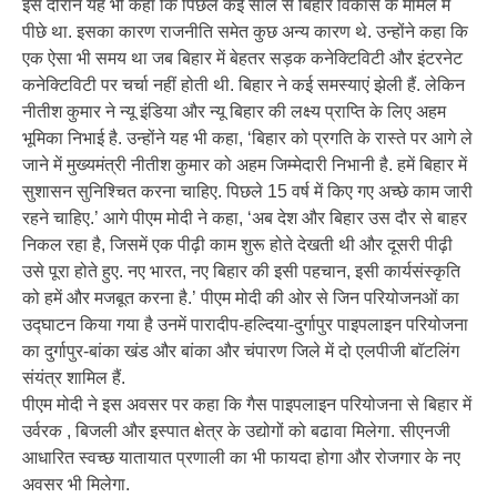
इस दौरान यह भी कहा कि पिछले कई साल से बिहार विकास के मामले में
पीछे था. इसका कारण राजनीति समेत कुछ अन्‍य कारण थे. उन्‍होंने कहा कि
एक ऐसा भी समय था जब बिहार में बेहतर सड़क कनेक्टिविटी और इंटरनेट
कनेक्टिविटी पर चर्चा नहीं होती थी. बिहार ने कई समस्‍याएं झेली हैं. लेकिन
नीतीश कुमार ने न्‍यू इंडिया और न्‍यू बिहार की लक्ष्‍य प्राप्ति के लिए अहम
भूमिका निभाई है. उन्‍होंने यह भी कहा, ‘बिहार को प्रगति के रास्‍ते पर आगे ले
जाने में मुख्यमंत्री नीतीश कुमार को अहम जिम्मेदारी निभानी है. हमें बिहार में
सुशासन सुनिश्चित करना चाहिए. पिछले 15 वर्ष में किए गए अच्छे काम जारी
रहने चाहिए.’ आगे पीएम मोदी ने कहा, ‘अब देश और बिहार उस दौर से बाहर
निकल रहा है, जिसमें एक पीढ़ी काम शुरू होते देखती थी और दूसरी पीढ़ी
उसे पूरा होते हुए. नए भारत, नए बिहार की इसी पहचान, इसी कार्यसंस्कृति
को हमें और मजबूत करना है.’ पीएम मोदी की ओर से जिन परियोजनओं का
उद्घाटन किया गया है उनमें पारादीप-हल्दिया-दुर्गापुर पाइपलाइन परियोजना
का दुर्गापुर-बांका खंड और बांका और चंपारण जिले में दो एलपीजी बॉटलिंग
संयंत्र शामिल हैं.
पीएम मोदी ने इस अवसर पर कहा कि गैस पाइपलाइन परियोजना से बिहार में
उर्वरक , बिजली और इस्पात क्षेत्र के उद्योगों को बढावा मिलेगा. सीएनजी
आधारित स्वच्छ यातायात प्रणाली का भी फायदा होगा और रोजगार के नए
अवसर भी मिलेगा.