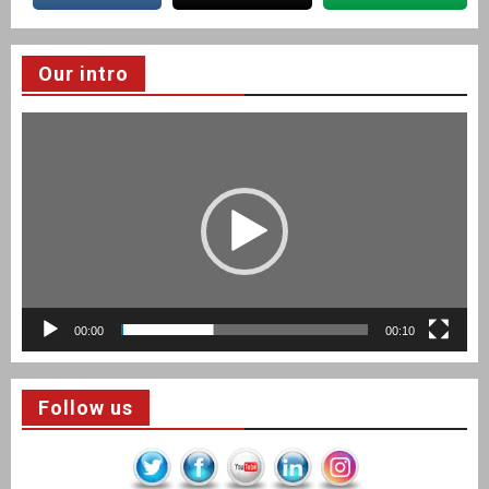
Our intro
Video
Player
00:00
00:10
Follow us