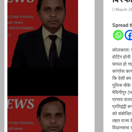
March 2
Spread 
कोलकाता: प
वोटिंग होनी
घायल हो गए 
कांग्रेस कार
कि देसी बम
पुलिस मौके 
मेदिनीपुर (भ
प्रभाव वाला
प्रतिद्वंद्व
को संबोधित
तहत राज्य 
विधानसभा स