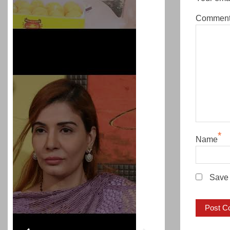
Commen
*
Name
Save 