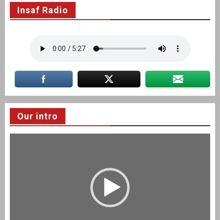
Insaf Radio
Our intro
Video
Player