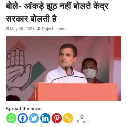
बोले- आंकड़े झूठ नहीं बोलते केंद्र
प्रशांत किशोर को नहीं चाहिए बेल,
अनशन जारी रहेगा जेल में भी, नहीं भरेंगे
बेल बॉन्ड
सरकार बोलती है
May 26, 2021
Rajesh kumar
Spread the news
0
Shares