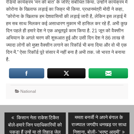
रेडियो कार्यक्रम ‘मन की बात’ के जरिए संबोधित किया. उन्होंने कार्यक्रम में
कोरोना के खिलाफ लड़ाई का जिक्र भी किया. प्रधानमंत्री मोदी ने कहा,
”कोरोना के खिलाफ हम देशवासियों की लड़ाई जारी है, लेकिन इस लड़ाई में
हम सब साथ मिलकर कई असाधारण मुकाम भी हासिल कर रहे हैं. अभी कुछ
दिन पहले ही हमारे देश ने एक अभूतपूर्व काम किया है. 21 जून को वैक्सीन
अभियान के अगले चरण की शुरूआत हुई और उसी दिन देश ने 86 लाख से
ज्यादा लोगों को मुफ़्त वैक्सीन लगाने का रिकॉर्ड भी बना दिया और वो भी एक
दिन में.” ऐसा रिकॉर्ड पूरे संसार में नहीं बना है अभी तक. जो भारत ने बनाया
है.
National
Post
Previous
Next
ममता बनर्जी ने अपने बंगाल के
किसान नेता राकेश टिकैत
post:
post:
navigation
राज्य्पाल जगदीप धनखड़ पर साधा
बोले-हमारे जिन पदाधिकारियों को
पकड़ा हैं उन्हें या तो तिहाड़ जेल
निशाना, बोली- ‘भ्रष्ट आदमी’