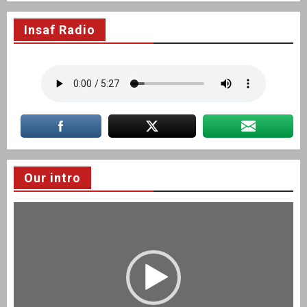
Insaf Radio
Our intro
Video
Player