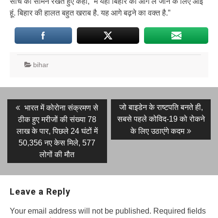
सोच को सामने रखते हुए कहा, “मैं यहां बिहार को आगे ले जाने के लिए आई
हूं. बिहार की हालत बहुत खराब है. यह आगे बढ़ने का वक्त है.”
bihar
Post
Previous
Next
जो बाइडेन के राष्टपति बनते ही,
भारत में कोरोना संक्रमण से
post:
post:
navigation
सबसे पहले कोविद-19 को रोकने
ठीक हुए मरीजों की संख्या 78
लाख के पार, पिछले 24 घंटों में
के लिए उठाएंगे कदम
50,356 नए केस मिले, 577
लोगों की मौत
Leave a Reply
Your email address will not be published.
Required fields