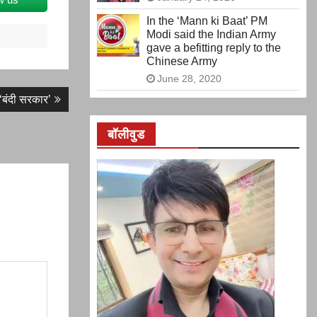
In the ‘Mann ki Baat’ PM
Modi said the Indian Army
gave a befitting reply to the
Chinese Army
June 28, 2020
 ‘बंदी सरकार’
बॉलीवुड