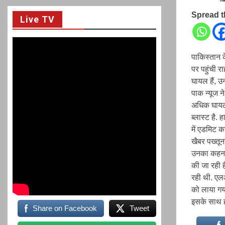
Spread 
Live TV
पाकिस्तान क
पर पहुंची 
घायल हैं, उन
पाक न्यूज न
अधिक घायल ह
ब्लास्ट है.
में एडमिट क
खैबर पख्तून
उनका कहना 
की जा रही ह
रही थी. एल
को लाया गया
इसके साथ ह
Share on Facebook
Tweet