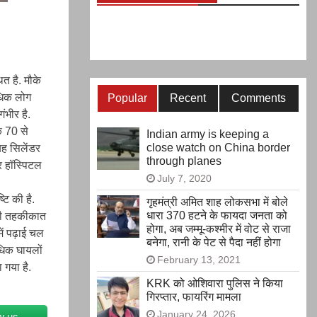
त है. मौके
अधिक लोग
Popular
Recent
Comments
ंभीर है.
ि 70 से
Indian army is keeping a
close watch on China border
यह सिलेंडर
through planes
र हॉस्पिटल
July 7, 2020
टि की है.
गृहमंत्री अमित शाह लोकसभा में बोले
धारा 370 हटने के फायदा जनता को
 की तहकीकात
होगा, अब जम्मू-कश्मीर में वोट से राजा
ें पढ़ाई चल
बनेगा, रानी के पेट से पैदा नहीं होगा
धिक घायलों
February 13, 2021
 गया है.
KRK को ओशिवारा पुलिस ने किया
गिरप्तार, फायरिंग मामला
January 24, 2026
w us