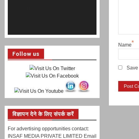
Download File: https://insafnews.in/wp-
content/uploads/2020/07/WhatsApp-Video-2020-06-
20-at-6.52.48-PM.mp4?_=1
Download File: https://insafnews.in/wp-
content/uploads/2020/07/WhatsApp-Video-2020-06-
20-at-6.52.48-PM.mp4?_=1
*
Name
Follow us
Save 
विज्ञापन देने के लिए संपर्क करें
For advertising opportunities contact:
INSAF MEDIA PRIVATE LIMITED Email