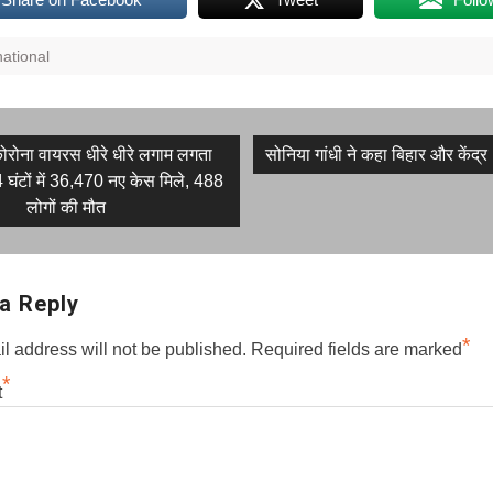
national
s
Next
 कोरोना वायरस धीरे धीरे लगाम लगता
सोनिया गांधी ने कहा बिहार और केंद्र
post:
 घंटों में 36,470 नए केस मिले, 488
on
लोगों की मौत
a Reply
*
l address will not be published.
Required fields are marked
*
t