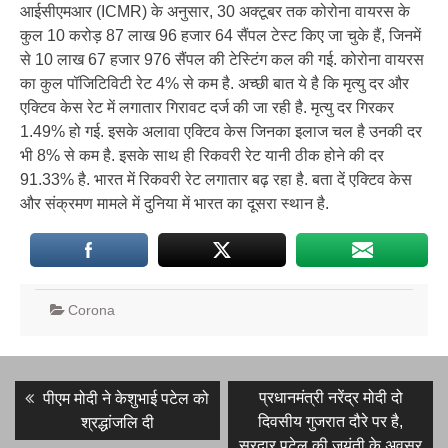
आईसीएमआर (ICMR) के अनुसार, 30 अक्टूबर तक कोरोना वायरस के
कुल 10 करोड़ 87 लाख 96 हजार 64 सैंपल टेस्ट किए जा चुके हैं, जिनमें
से 10 लाख 67 हजार 976 सैंपल की टेस्टिंग कल की गई. कोरोना वायरस
का कुल पॉजिटिविटी रेट 4% से कम है. अच्छी बात ये है कि मृत्यु दर और
एक्टिव केस रेट में लगातार गिरावट दर्ज की जा रही है. मृत्यु दर गिरकर
1.49% हो गई. इसके अलावा एक्टिव केस जिनका इलाज चल है उनकी दर
भी 8% से कम है. इसके साथ ही रिकवरी रेट यानी ठीक होने की दर
91.33% है. भारत में रिकवरी रेट लगातार बढ़ रहा है. बता दें एक्टिव केस
और संक्रमण मामले में दुनिया में भारत का दूसरा स्थान है.
Corona
Post
Previous
Next
प्रधानमंत्री नरेंद्र मोदी दो
पीएम मोदी ने केशुभाई पटेल को
post:
post:
navigation
दिवसीय गुजरात दौरे पर है,
श्रद्धांजलि दी
सरदार पटेल की जयंती के अवसर