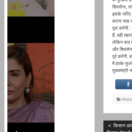
शिवसेना, रा
इसके जरिए ह
करना चाह र
पूरा करेगी.
हैं. वही मह
लेकिन बाद मे
और शिवसेना,
पूरे करेगी. 
में हल्के-फ
मुख्यमंत्री 
Maha
Post
Previous
किसान आंद