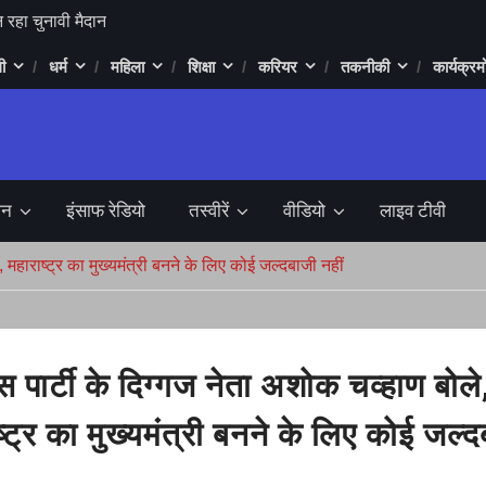
 रहा चुनावी मैदान
ी
धर्म
महिला
शिक्षा
करियर
तकनीकी
कार्यक्रमो
ड़ा में 1 करोड़ 90
प्तार
िला की लाश
 बुलडोजर सुप्रीम
जन
इंसाफ रेडियो
तस्वीरें
वीडियो
लाइव टीवी
र्लेना बनेगी,
 फैसला
, महाराष्ट्र का मुख्यमंत्री बनने के लिए कोई जल्दबाजी नहीं
ल में RCB ने
य यात्रा शिवाजी
ो मोदी के लिए
ेस पार्टी के दिग्गज नेता अशोक चव्हाण बोले
 लाख का लगा चूना
ष्ट्र का मुख्यमंत्री बनने के लिए कोई जल्
या गिरप्तार,