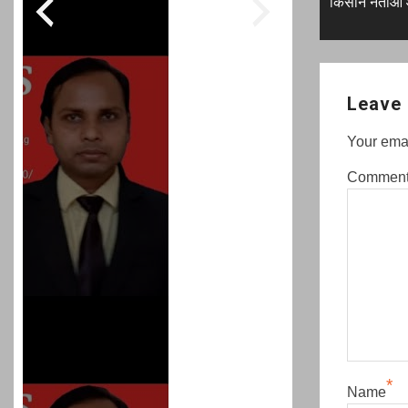
post:
किसान नेताओं
navigati
Leave 
Your emai
Commen
*
Name