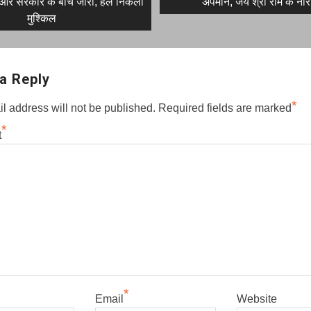
post:
 और सरकार के बीच जारी, हल निकला
अपमान, जय श्री राम के नारे
on
मुश्किल
a Reply
*
l address will not be published.
Required fields are marked
*
t
*
Email
Website