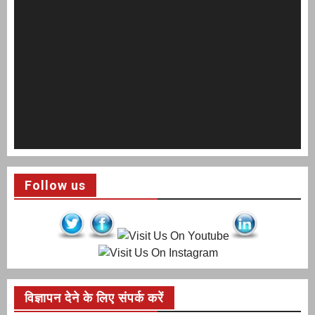
Player
Download File: https://insafnews.in/wp-content/uploads/2020/07/WhatsApp-
Video-2020-06-20-at-6.52.48-PM.mp4?_=1
Download File: https://insafnews.in/wp-content/uploads/2020/07/WhatsApp-
Video-2020-06-20-at-6.52.48-PM.mp4?_=1
Follow us
विज्ञापन देने के लिए संपर्क करें