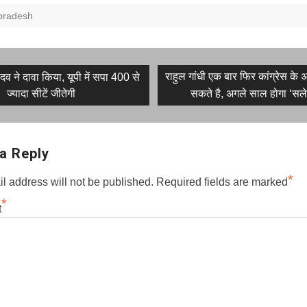
-pradesh
Next
राहुल गांधी एक बार फिर कांग्रेस के 
व ने दावा किया, यूपी में सपा 400 से
post:
ज्यादा सीटें जीतेगी
सकते है, अगले साल होगा ‘सले
on
a Reply
*
l address will not be published.
Required fields are marked
*
t