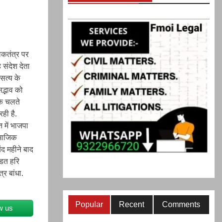
ोकतंत्र पर
 संदेश देता
सत्य के
द्भाव को
के चलते
ही है.
में भाजपा
ामाजिक
ंद महीने बाद
डित हरि
र बांधा.
Popular
Recent
Comments
w us