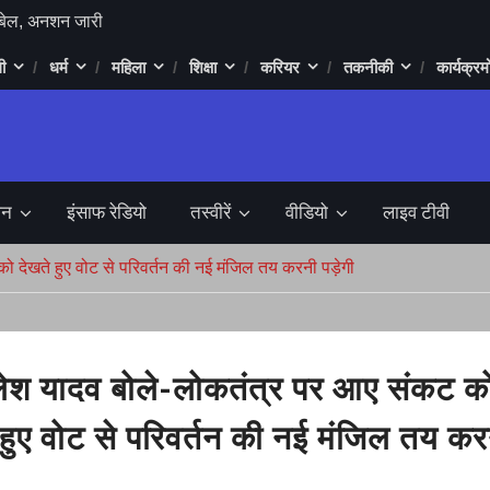
 रहा चुनावी मैदान
ी
धर्म
महिला
शिक्षा
करियर
तकनीकी
कार्यक्रमो
ड़ा में 1 करोड़ 90
प्तार
िला की लाश
 बुलडोजर सुप्रीम
जन
इंसाफ रेडियो
तस्वीरें
वीडियो
लाइव टीवी
र्लेना बनेगी,
 फैसला
 देखते हुए वोट से परिवर्तन की नई मंजिल तय करनी पड़ेगी
ल में RCB ने
य यात्रा शिवाजी
ो मोदी के लिए
श यादव बोले-लोकतंत्र पर आए संकट क
 लाख का लगा चूना
 हुए वोट से परिवर्तन की नई मंजिल तय कर
या गिरप्तार,