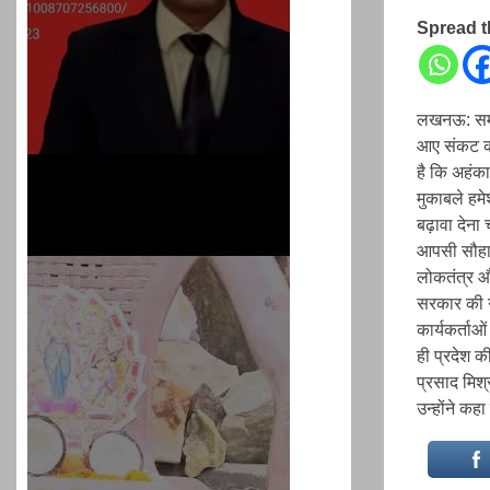
Spread 
लखनऊ: समाजव
आए संकट को 
है कि अहंका
मुकाबले हमे
बढ़ावा देना 
आपसी सौहार
लोकतंत्र औ
सरकार की न
कार्यकर्ताओ
ही प्रदेश क
प्रसाद मिश्
उन्होंने कह