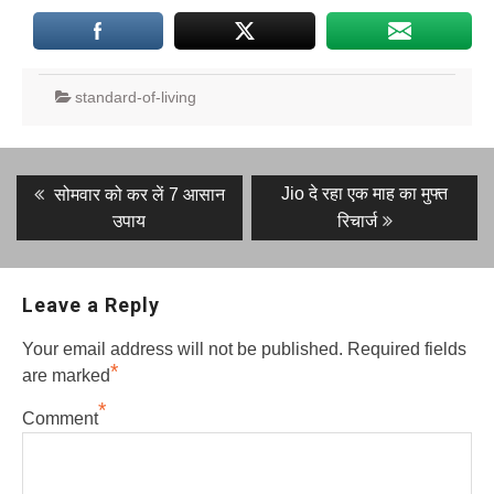
standard-of-living
Post
Previous
Next
Jio दे रहा एक माह का मुफ्त
सोमवार को कर लें 7 आसान
post:
post:
navigation
उपाय
रिचार्ज
Leave a Reply
Your email address will not be published.
Required fields
*
are marked
*
Comment