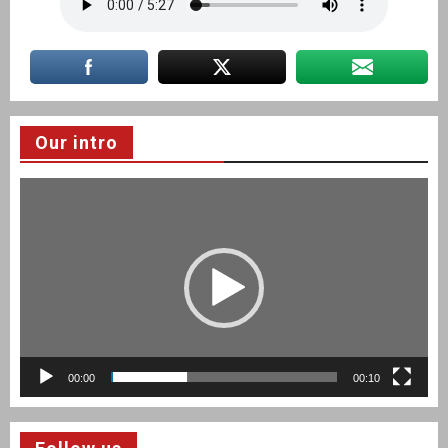
Our intro
Video
Player
00:00
00:10