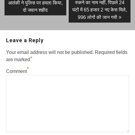
post:
post:
navigation
रुकने का नाम नहीं, पिछले 24
आतंकी ने पुलिस पर हमला किया,
घंटों में 65 हजार 2 नए केस मिले,
दो जवान शहीद
996 लोगों की जान गयी
Leave a Reply
Your email address will not be published.
Required fields
*
are marked
*
Comment