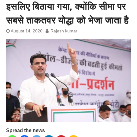
प्रशांत किशोर को नहीं चाहिए बेल,
इसलिए बिठाया गया, क्योंकि सीमा पर
अनशन जारी रहेगा जेल में भी, नहीं भरेंगे
बेल बॉन्ड
सबसे ताकतवर योद्धा को भेजा जाता है
August 14, 2020
Rajesh kumar
Spread the news